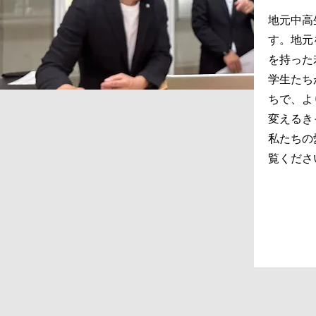
地元中高
す。地元
を持った
学生たち
ちで、よ
変えるき
私たちの
覧くださ