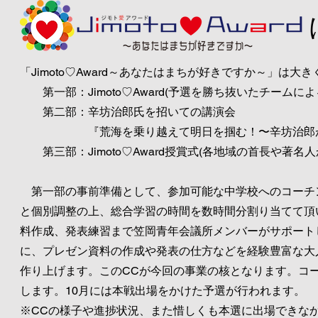
「Jimoto♡Award～あなたはまちが好きですか～」は
大き
第一部：Jimoto♡Award(予選を勝ち抜いたチームに
第二部：辛坊治郎氏を招いての講演会
『荒海を乗り越えて明日を掴む！〜辛坊治郎が太
第三部：Jimoto♡Award授賞式(各地域の首長や著名人
第一部の事前準備として、参加可能な中学校へのコーチン
と個別調整の上、総合学習の時間を数時間分割り当てて頂
料作成、発表練習まで笠岡青年会議所メンバーがサポート
に、プレゼン資料の作成や発表の仕方などを経験豊富な大
作り上げます。このCCが今回の事業の核となります。コ
します。10月には本戦出場をかけた予選が行われます。
※CCの様子や進捗状況、また惜しくも本選に出場できな